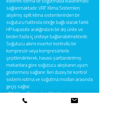
edilerek ısıtma ve soğutmada kullanılması
sağlanmaktadır. VRF Klima Sistemleri;
alışılmış split klima sistemlerinden bir
soğutucu hattında isteğe bağlı olarak farklı
HP kapasite aralığında ki bir dış ünite ve
birden fazla iç üniteye bağlanabilmektedir.
Soğutucu akımı inverter kontrollü bir
kompresör veya kompresörlerle
çeşitlendirilerek, havası şartlandırılmış
mekanlara göre soğutucu akışkanın uyum
göstermesi sağlanır. İleri düzey bir kontrol
sistemi ısıtma ve soğutma modları arasında
geçiş sağlar.
VRF Klima Sistemleri 2 farklı sistemden
çeşidi vardır. Heat Recovery VRF (aynı anda
hem ısıtma, hem soğutma) Heat Pump
VRF (aynı anda sadece ısıtma yada sadece
soğutma) VRF Klima Sistemleri; ofisler,
alışveriş merkezleri, lüks apartmanlar,
villalar, restoranlar, plazalar, oteller gibi