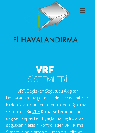
VRF
SİSTEMLERİ
VRF, Değişken Soğutucu Akışkan
Debisi anlamına gelmektedir. Bir dış ünite ile
birden fazla iç ünitenin kontrol edildiği klima
sistemidir. Bir
VRF
Klima Sistemi, binanın
değişen kapasite ihtiyaçlarına bağlı olarak
soğutkanın akışını kontrol eder. VRF Klima
Sistemi bina dışında bulunan dış ünite ve